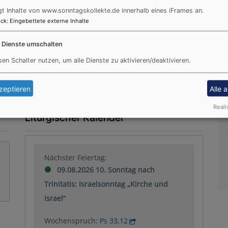
gt Inhalte von www.sonntagskollekte.de innerhalb eines iFrames an.
ck
:
Eingebettete externe Inhalte
e Dienste umschalten
sen Schalter nutzen, um alle Dienste zu aktivieren/deaktivieren.
zeptieren
Alle 
Reali
Liturgischer Kalender
Nächster Feiertag:
09.08.2026 10. Sonntag nach
Trinitatis: Israelsonntag „Kirche und
Israel“
Wochenspruch:
Ps 33,12