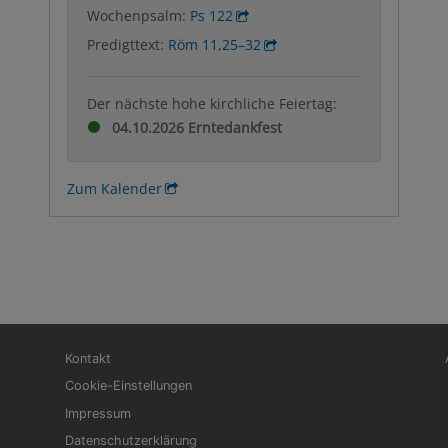
Wochenpsalm:
Ps 122
Predigttext:
Röm 11,25–32
Der nächste hohe kirchliche Feiertag:
04.10.2026 Erntedankfest
Zum Kalender
Fußbereichsmenü
Be
Kontakt
Cookie-Einstellungen
Impressum
Datenschutzerklärung