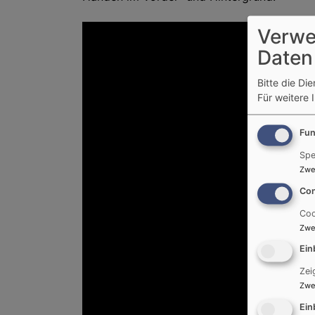
Verwe
Daten
Bitte die Di
Für weitere 
Fun
Spe
Zwe
Con
Coo
Zwe
Ein
Zei
Zwe
Ein