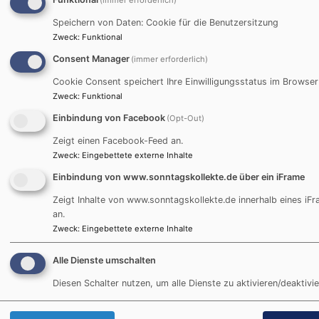
(immer erforderlich)
Speichern von Daten: Cookie für die Benutzersitzung
Stand: 15.01.2026
Zweck
:
Funktional
Consent Manager
(immer erforderlich)
Facebook
Cookie Consent speichert Ihre Einwilligungsstatus im Browser
Zweck
:
Funktional
Einbindung von Facebook
(Opt-Out)
Inhalte von Facebook anzeigen?
Zeigt einen Facebook-Feed an.
Zweck
:
Eingebettete externe Inhalte
Ja (einmalig)
Einbindung von www.sonntagskollekte.de über ein iFrame
Datenschutzeinstellungen verwalten
Zeigt Inhalte von www.sonntagskollekte.de innerhalb eines iF
an.
Zweck
:
Eingebettete externe Inhalte
Alle Dienste umschalten
Diesen Schalter nutzen, um alle Dienste zu aktivieren/deaktivie