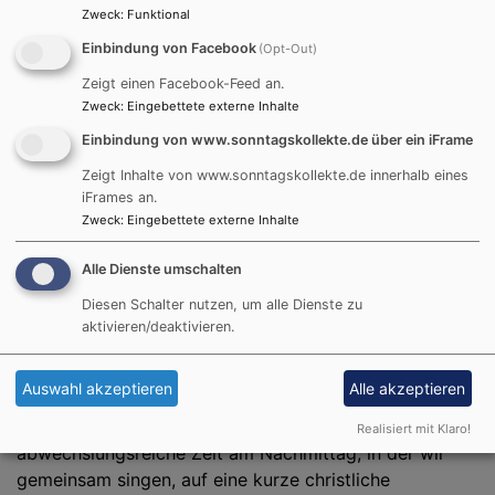
drin stehen - es ist einfach klar: Montag ist
Zweck
:
Funktional
Jugendtreff-Tag! Aber warum mir das so klar ist, liegt
Einbindung von Facebook
(Opt-Out)
nicht an alter Gewohnheit oder weil mein Montag
Zeigt einen Facebook-Feed an.
sonst langweilig wäre. Es liegt daran, dass es mir
Zweck
:
Eingebettete externe Inhalte
wahnsinnig wichtig ist dort mit jungen Menschen
Einbindung von www.sonntagskollekte.de über ein iFrame
Gemeinschaft zu haben und Gott besser kennen zu
lernen, von ihm zu erzählen und zu erleben. Das
Zeigt Inhalte von www.sonntagskollekte.de innerhalb eines
passiert dort auf so viele unterschiedliche Arten: im
iFrames an.
Zweck
:
Eingebettete externe Inhalte
Gespräch, bei einem Spiel, beim Bibellesen, beim
gemeinsamen Kochen und in Zeiten von Corona auch
Alle Dienste umschalten
im Video-Chat. Der Jugendtreff Velden hilft mir dabei,
meinen Glauben zu leben.
Diesen Schalter nutzen, um alle Dienste zu
aktivieren/deaktivieren.
Jungschar halten - worin liegt die Freude das zu
machen?
Auswahl akzeptieren
Alle akzeptieren
Kathrin: Mir bereitet die Arbeit mit den
Jungscharkindern sehr viel Freude. Es ist eine
Realisiert mit Klaro!
abwechslungsreiche Zeit am Nachmittag, in der wir
gemeinsam singen, auf eine kurze christliche